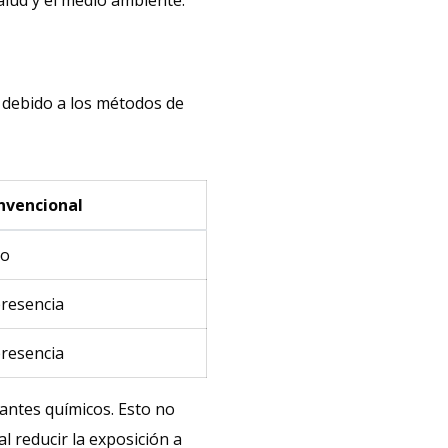
salud y el medio ambiente.
l debido a los métodos de
nvencional
do
presencia
presencia
izantes químicos. Esto no
al reducir la exposición a