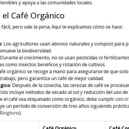
stenibles y apoya a las comunidades locales.
 el Café Orgánico
 fácil, pero vale la pena. Aquí te explicamos cómo se hace:
o
: Los agricultores usan abonos naturales y compost para pr
omueve la biodiversidad.
: Durante el crecimiento, no se usan pesticidas ni fertilizantes
s como insectos benéficos y rotación de cultivos.
 café orgánico se recoge a mano para asegurarse de que sol
trabajo, pero garantiza un café de mejor calidad.
ógico
: Después de la cosecha, las cerezas de café se proce
Esto incluye métodos de secado al sol y reducción del uso de
ue el café sea etiquetado como orgánico, debe cumplir con cri
cluye un período de conversión de tres años siguiendo prácti
Ringtons
).
Café Orgánico
Café Co