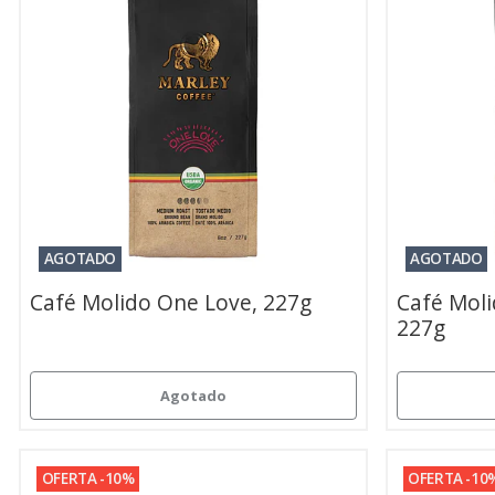
AGOTADO
AGOTADO
Café Molido One Love, 227g
Café Moli
227g
Agotado
OFERTA -10%
OFERTA -10