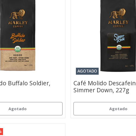
AGOTADO
do Buffalo Soldier,
Café Molido Descafei
Simmer Down, 227g
Agotado
Agotado
%