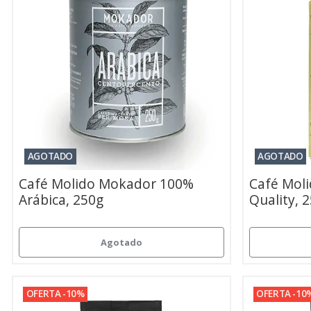
AGOTADO
AGOTADO
Café Molido Mokador 100%
Café Mol
Arábica, 250g
Quality, 
Agotado
OFERTA -10%
OFERTA -10