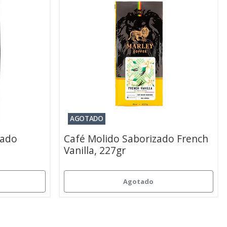
AGOTADO
nado
Café Molido Saborizado French
Vanilla, 227gr
Agotado